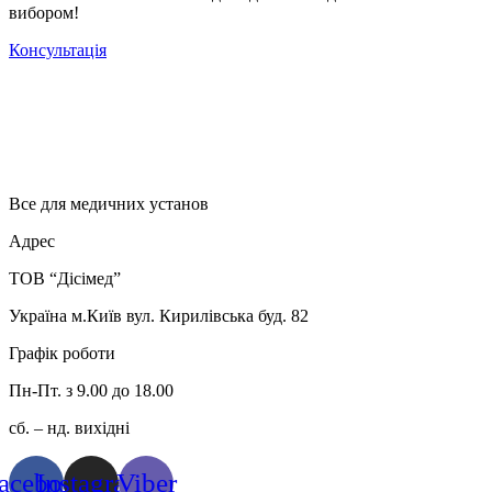
вибором!
Консультація
Все для медичних установ
Адрес
ТОВ “Дісімед”
Україна м.Київ вул. Кирилівська буд. 82
Графік роботи
Пн-Пт. з 9.00 до 18.00
сб. – нд. вихідні
acebook
Instagram
Viber