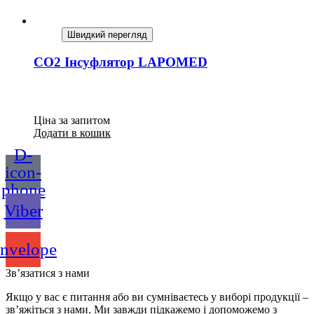
Швидкий перегляд
СО2 Інсуфлятор LAPOMED
Ціна за запитом
Додати в кошик
D-
icon-
phone
Viber
nvelope
Зв’язатися з нами
Якщо у вас є питання або ви сумніваєтесь у виборі продукції –
зв’яжіться з нами. Ми завжди підкажемо і допоможемо з