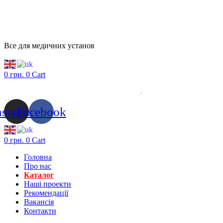
Все для медичних установ
0
грн.
0
Cart
nstagram
Facebook
0
грн.
0
Cart
Головна
Про нас
Каталог
Нашi проекти
Рекомендації
Вакансiя
Контакти