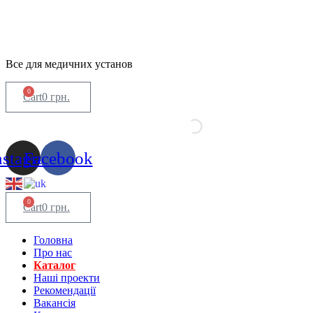
Все для медичних установ
0
Cart
0
грн.
nstagram
Facebook
0
Cart
0
грн.
Головна
Про нас
Каталог
Нашi проекти
Рекомендації
Вакансiя