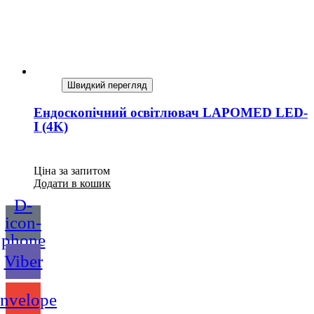
Швидкий перегляд
Ендоскопічний освітлювач LAPOMED LED-
I (4K)
Ціна за запитом
Додати в кошик
D-
icon-
phone
Viber
nvelope