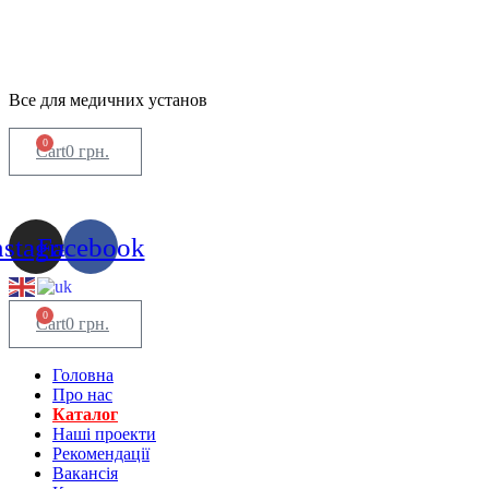
Все для медичних установ
0
Cart
0
грн.
nstagram
Facebook
0
Cart
0
грн.
Головна
Про нас
Каталог
Нашi проекти
Рекомендації
Вакансiя