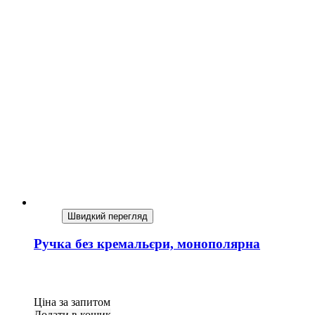
Швидкий перегляд
Ручка без кремальєри, монополярна
Ціна за запитом
Додати в кошик