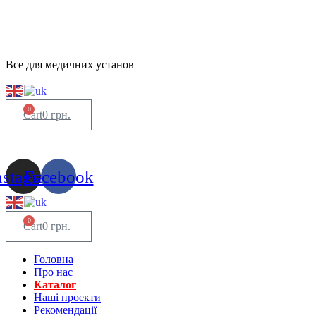
Все для медичних установ
0
Cart
0
грн.
nstagram
Facebook
0
Cart
0
грн.
Головна
Про нас
Каталог
Нашi проекти
Рекомендації