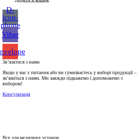
D-
icon-
phone
Viber
nvelope
Зв’язатися з нами
Якщо у вас є питання або ви сумніваєтесь у виборі продукції –
зв’яжіться з нами. Ми завжди підкажемо і допоможемо з
вибором!
Консультація
Все для медичних установ