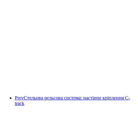
Prev
Стельова рельсова система: настінне кріплення C-
track