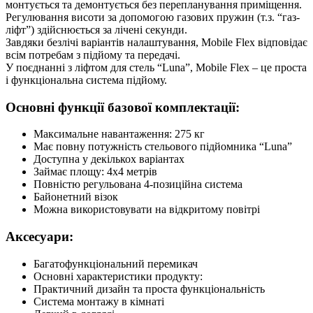
монтується та демонтується без перепланування приміщення.
Регулювання висоти за допомогою газових пружин (т.з. “газ-
ліфт”) здійснюється за лічені секунди.
Завдяки безлічі варіантів налаштування, Mobile Flex відповідає
всім потребам з підйому та передачі.
У поєднанні з ліфтом для стель “Luna”, Mobile Flex – це проста
і функціональна система підйому.
Основні функції базової комплектації:
Максимальне навантаження: 275 кг
Має повну потужність стельового підйомника “Luna”
Доступна у декількох варіантах
Займає площу: 4х4 метрів
Повністю регульована 4-позиційна система
Байонетний візок
Можна використовувати на відкритому повітрі
Аксесуари:
Багатофункціональний перемикач
Основні характеристики продукту:
Практичний дизайн та проста функціональність
Система монтажу в кімнаті