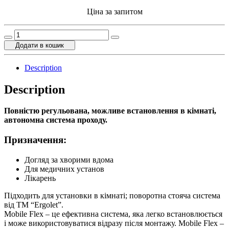
Ціна за запитом
4-
х
Додати в кошик
позиційна
система
Description
MOBILE
FLEX
Description
4
quantity
Повністю регульована, можливе встановлення в кімнаті,
автономна система проходу.
Призначення:
Догляд за хворими вдома
Для медичних установ
Лікарень
Підходить для установки в кімнаті; поворотна стояча система
від ТМ “Ergolet”.
Mobile Flex – це ефективна система, яка легко встановлюється
і може використовуватися відразу після монтажу. Mobile Flex –