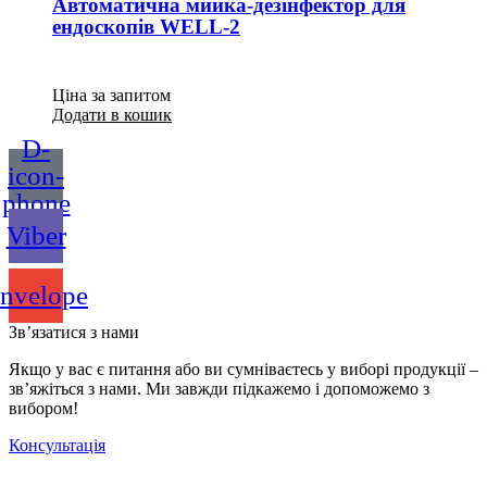
Автоматична мийка-дезінфектор для
ендоскопів WELL-2
Ціна за запитом
Додати в кошик
D-
icon-
phone
Viber
nvelope
Зв’язатися з нами
Якщо у вас є питання або ви сумніваєтесь у виборі продукції –
зв’яжіться з нами. Ми завжди підкажемо і допоможемо з
вибором!
Консультація