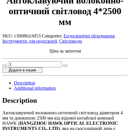
Автоклавуючий волоконно-
оптичний світловод 4*2500
мм
SKU:
c3008b2c6f53
Categories:
Ендоскопічні обладнання
,
Інструменти для ендоскопії
,
Світловоди
Ціна за запитом
Автоклавуючий
волоконно-
Додати в кошик
оптичний
світловод
Description
4*2500
Additional information
мм
quantity
Description
Автоклавуючий волоконно-оптичний світловод діаметром 4
мм та довжиною 2500 мм від відомої китайскої компанії
HAWK (
HANGZHOU HAWK OPTICAL ELECTRONIC
INSTRUMENTS CO., LTD)
, яка на сьогоднішній день є