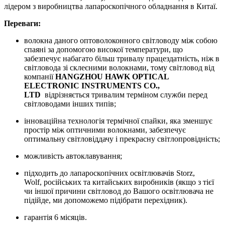
лідером з виробництва лапароскопічного обладнання в Китаї.
Переваги:
волокна даного оптоволоконного світловоду між собою
спаяні за допомогою високої температури, що
забезпечує набагато більш тривалу працездатність, ніж в
світловода зі склеєними волокнами, тому світловод від
компанії
HANGZHOU HAWK OPTICAL
ELECTRONIC INSTRUMENTS CO.,
LTD
відрізняється тривалим терміном служби перед
світловодами інших типів;
інноваційна технологія термічної спайки, яка зменшує
простір між оптичними волокнами, забезпечує
оптимальну світловіддачу і прекрасну світлопровідність;
можливість автоклавування;
підходить до лапароскопічних освітлювачів Storz,
Wolf, російських та китайських виробників (якщо з тієї
чи іншої причини світловод до Вашого освітлювача не
підійде, ми допоможемо підібрати перехідник).
гарантія 6 місяців.