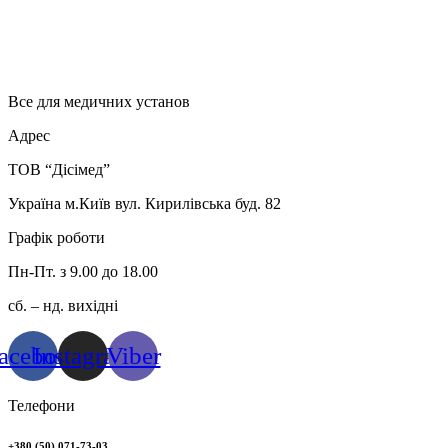
Все для медичних установ
Адрес
ТОВ “Дісімед”
Україна м.Київ вул. Кирилівська буд. 82
Графік роботи
Пн-Пт. з 9.00 до 18.00
сб. – нд. вихідні
acebook
Instagram
Viber
Телефони
+380 (50) 071-73-03