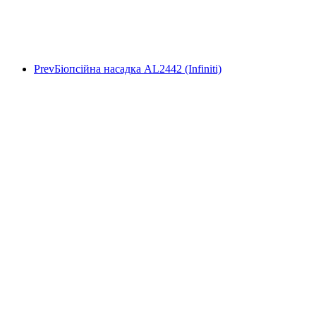
Prev
Біопсійна насадка AL2442 (Infiniti)