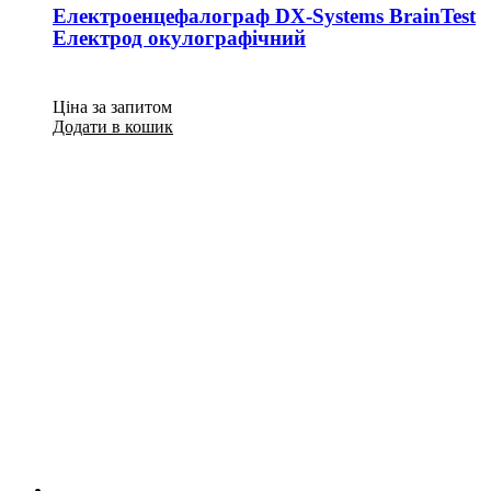
Електроенцефалограф DX-Systems BrainTest
Електрод окулографічний
Ціна за запитом
Додати в кошик