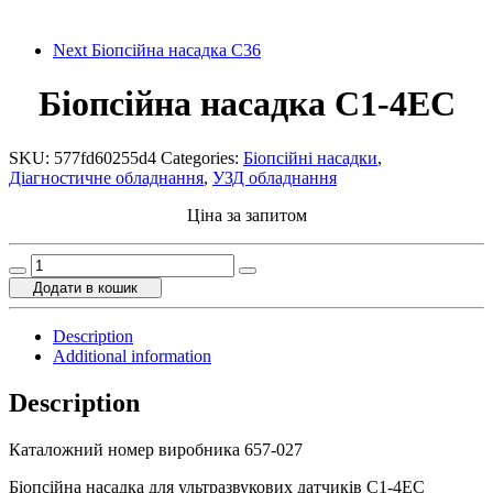
Next
Біопсійна насадка C36
Біопсійна насадка C1-4EC
SKU:
577fd60255d4
Categories:
Біопсійні насадки
,
Діагностичне обладнання
,
УЗД обладнання
Ціна за запитом
Біопсійна
насадка
Додати в кошик
C1-
4EC
Description
quantity
Additional information
Description
Каталожний номер виробника 657-027
Біопсійна насадка для ультразвукових датчиків C1-4EC