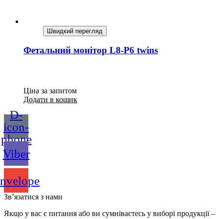
Швидкий перегляд
Фетальний монітор L8-P6 twins
Ціна за запитом
Додати в кошик
D-
icon-
phone
Viber
nvelope
Зв’язатися з нами
Якщо у вас є питання або ви сумніваєтесь у виборі продукції –