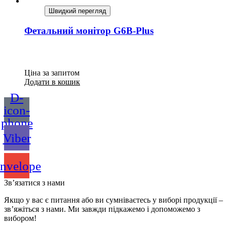
Швидкий перегляд
Фетальний монітор G6B-Plus
Ціна за запитом
Додати в кошик
D-
icon-
phone
Viber
nvelope
Зв’язатися з нами
Якщо у вас є питання або ви сумніваєтесь у виборі продукції –
зв’яжіться з нами. Ми завжди підкажемо і допоможемо з
вибором!