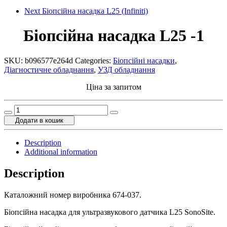
Next
Біопсійна насадка L25 (Infiniti)
Біопсійна насадка L25 -1
SKU:
b096577e264d
Categories:
Біопсійні насадки
,
Діагностичне обладнання
,
УЗД обладнання
Ціна за запитом
Біопсійна
насадка
Додати в кошик
L25
-1
Description
quantity
Additional information
Description
Каталожний номер виробника 674-037.
Біопсійна насадка для ультразвукового датчика L25 SonoSite.