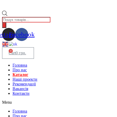
Пошук
товарів
nstagram
Facebook
0
Cart
0
грн.
Головна
Про нас
Каталог
Нашi проекти
Рекомендації
Вакансiя
Контакти
Menu
Головна
Про нас