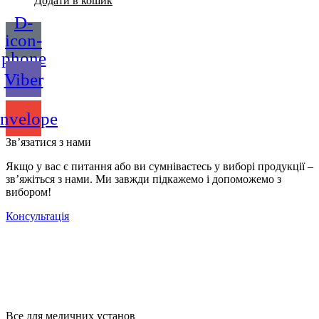
Додати в кошик
D-
icon-
phone
Viber
nvelope
Зв’язатися з нами
Якщо у вас є питання або ви сумніваєтесь у виборі продукції –
зв’яжіться з нами. Ми завжди підкажемо і допоможемо з
вибором!
Консультація
Все для медичних установ