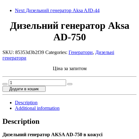
Next
Дизельний генератор Aksa AJD-44
Дизельний генератор Aksa
AD-750
SKU:
85353d3b2f39
Categories:
Генератори
,
Дизельні
генератори
Ціна за запитом
Дизельний
генератор
Додати в кошик
Aksa
AD-
Description
750
Additional information
quantity
Description
Дизельний генератор AKSA AD-750 в кожусі