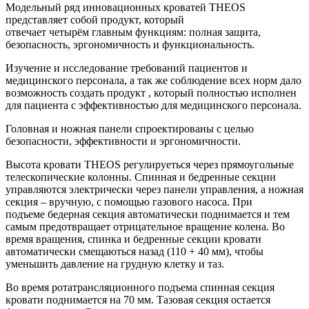
Модельный ряд инновационных кроватей THEOS
представляет собой продукт, который
отвечает четырём главным функциям: полная защита,
безопасность, эргономичность и функциональность.
Изучение и исследование требований пациентов и
медицинского персонала, а так же соблюдение всех норм дало
возможность создать продукт , который полностью исполнен
для пациента с эффективностью для медицинского персонала.
Головная и ножная панели спроектированы с целью
безопасности, эффективности и эргономичности.
Высота кровати THEOS регулируеться через прямоугольные
телескопические колонны. Спинная и бедренные секции
управляются электрически через панели управления, а ножная
секция – вручную, с помощью газового насоса. При
подъеме бедерная секция автоматически поднимается и тем
самым предотвращает отрицательное вращение колена. Во
время вращения, спинка и бедренные секции кровати
автоматически смещаються назад (110 + 40 мм), чтобы
уменьшить давление на грудную клетку и таз.
Во время ротатрансляционного подъема спинная секция
кровати поднимается на 70 мм. Тазовая секция остается