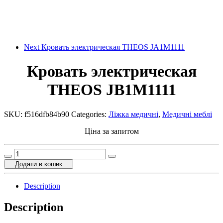
Next
Кровать электрическая THEOS JA1M1111
Кровать электрическая
THEOS JB1M1111
SKU:
f516dfb84b90
Categories:
Ліжка медичні
,
Медичні меблі
Ціна за запитом
Кровать
электрическая
Додати в кошик
THEOS
JB1M1111
Description
quantity
Description