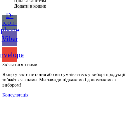
Ціна за запитом
Додати в кошик
D-
icon-
phone
Viber
nvelope
Зв’язатися з нами
Якщо у вас є питання або ви сумніваєтесь у виборі продукції –
зв’яжіться з нами. Ми завжди підкажемо і допоможемо з
вибором!
Консультація