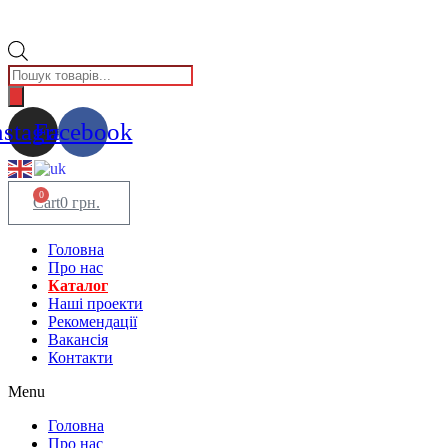
Пошук
товарів
nstagram
Facebook
0
Cart
0
грн.
Головна
Про нас
Каталог
Нашi проекти
Рекомендації
Вакансiя
Контакти
Menu
Головна
Про нас