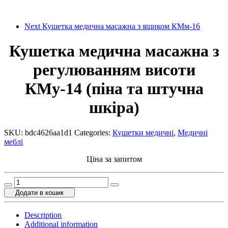
Next
Кушетка медична масажна з ящиком КМм-16
Кушетка медична масажна з
регулюванням висоти
КМу-14 (піна та штучна
шкіра)
SKU:
bdc4626aa1d1
Categories:
Кушетки медичні
,
Медичні
меблі
Ціна за запитом
Кушетка
медична
Додати в кошик
масажна
з
Description
регулюванням
Additional information
висоти