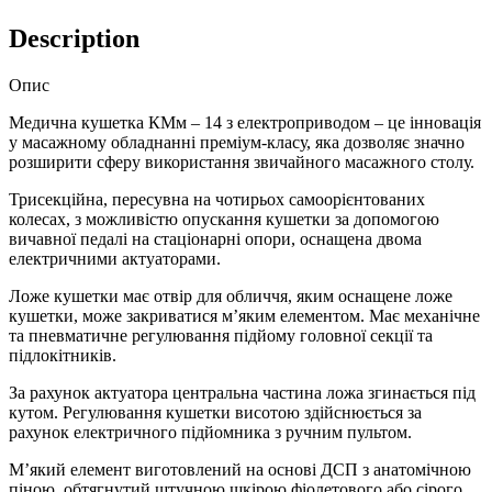
КМу-14
Description
(піна
та
штучна
Опис
шкіра)
quantity
Медична кушетка КМм – 14 з електроприводом – це інновація
у масажному обладнанні преміум-класу, яка дозволяє значно
розширити сферу використання звичайного масажного столу.
Трисекційна, пересувна на чотирьох самоорієнтованих
колесах, з можливістю опускання кушетки за допомогою
вичавної педалі на стаціонарні опори, оснащена двома
електричними актуаторами.
Ложе кушетки має отвір для обличчя, яким оснащене ложе
кушетки, може закриватися м’яким елементом. Має механічне
та пневматичне регулювання підйому головної секції та
підлокітників.
За рахунок актуатора центральна частина ложа згинається під
кутом. Регулювання кушетки висотою здійснюється за
рахунок електричного підйомника з ручним пультом.
М’який елемент виготовлений на основі ДСП з анатомічною
піною, обтягнутий штучною шкірою фіолетового або сірого