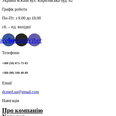
Україна м.Київ вул. Кирилівська буд. 82
Графік роботи
Пн-Пт. з 9.00 до 18.00
сб. – нд. вихідні
acebook
Instagram
Viber
Телефони
+380 (50) 071-73-03
+380 (98) 100-40-89
Email
dcmed.ua@gmail.com
Навігація
Про компанію