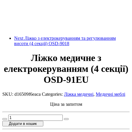
Next
Ліжко з електрокеруванням та регулюванням
висоти (4 секції) OSD-9018
Ліжко медичне з
електрокеруванням (4 секції)
OSD-91EU
SKU:
d16509f6eaca
Categories:
Ліжка медичні
,
Медичні меблі
Ціна за запитом
Ліжко
медичне
Додати в кошик
з