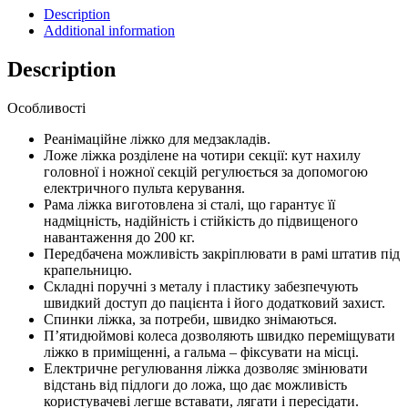
електрокеруванням
Description
(4
Additional information
секції)
OSD-
Description
91EU
quantity
Особливості
Реанімаційне ліжко для медзакладів.
Ложе ліжка розділене на чотири секції: кут нахилу
головної і ножної секцій регулюється за допомогою
електричного пульта керування.
Рама ліжка виготовлена зі сталі, що гарантує її
надміцність, надійність і стійкість до підвищеного
навантаження до 200 кг.
Передбачена можливість закріплювати в рамі штатив під
крапельницю.
Складні поручні з металу і пластику забезпечують
швидкий доступ до пацієнта і його додатковий захист.
Спинки ліжка, за потреби, швидко знімаються.
П’ятидюймові колеса дозволяють швидко переміщувати
ліжко в приміщенні, а гальма – фіксувати на місці.
Електричне регулювання ліжка дозволяє змінювати
відстань від підлоги до ложа, що дає можливість
користувачеві легше вставати, лягати і пересідати.