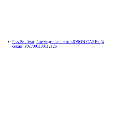
Prev
Реанімаційне медичне ліжко «JOSON CARE» (4
секції) Р017001130112126