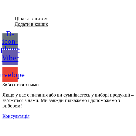
Ціна за запитом
Додати в кошик
D-
icon-
phone
Viber
nvelope
Зв’язатися з нами
Якщо у вас є питання або ви сумніваєтесь у виборі продукції –
зв’яжіться з нами. Ми завжди підкажемо і допоможемо з
вибором!
Консультація