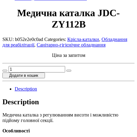
Медична каталка JDC-
ZY112B
SKU:
b052e2e0c0ad
Categories:
Крісла-каталки
,
Обладнання
для реабілітації
,
Санітарно-гігієнічне обладнання
Ціна за запитом
Медична
каталка
Додати в кошик
JDC-
ZY112B
Description
quantity
Description
Медична каталка з регулюванням висоти і можливістю
підйому головної секції.
Особливості