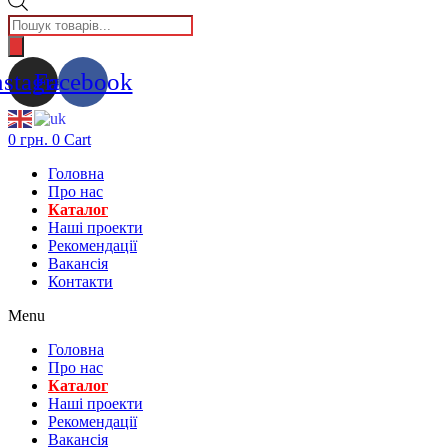
Пошук
товарів
nstagram
Facebook
0
грн.
0
Cart
Головна
Про нас
Каталог
Нашi проекти
Рекомендації
Вакансiя
Контакти
Menu
Головна
Про нас
Каталог
Нашi проекти
Рекомендації
Вакансiя