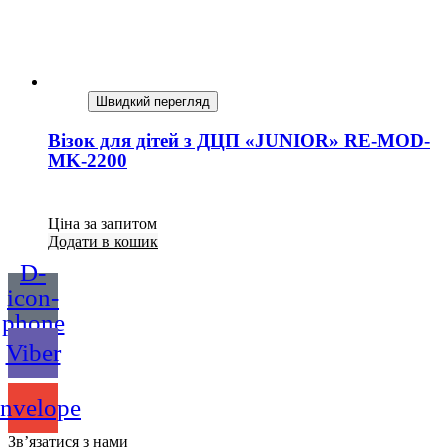
Швидкий перегляд
Візок для дітей з ДЦП «JUNIOR» RE-MOD-
MK-2200
Ціна за запитом
Додати в кошик
D-
icon-
phone
Viber
nvelope
Зв’язатися з нами