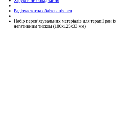
Хірургічне обладнання
Радіочастотна облітерація вен
Набір перев’язувальних матеріалів для терапії ран із
негативним тиском (180x125x33 мм)