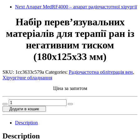
Next
Апарат MedRF4000 – апарат радіочастотної хірургії
Набір перев’язувальних
матеріалів для терапії ран із
негативним тиском
(180x125x33 мм)
SKU:
1cc3633c579a
Categories:
Радіочастотна облітерація вен
,
Хірургічне обладнання
Ціна за запитом
Набір
перев'язувальних
Додати в кошик
матеріалів
для
Description
терапії
ран
Description
із