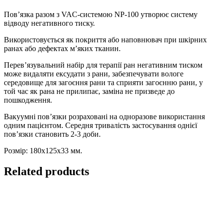
негативним
тиском
Пов’язка разом з VAC-системою NP-100 утворює систему
(180x125x33
відводу негативного тиску.
мм)
quantity
Використовується як покриття або наповнювач при шкірних
ранах або дефектах м’яких тканин.
Перев’язувальний набір для терапії ран негативним тиском
може видаляти ексудати з рани, забезпечувати вологе
середовище для загоєння рани та сприяти загоєнню рани, у
той час як рана не прилипає, заміна не призведе до
пошкодження.
Вакуумні пов’язки розраховані на одноразове використання
одним пацієнтом. Середня тривалість застосування однієї
пов’язки становить 2-3 доби.
Розмір: 180x125x33 мм.
Related products