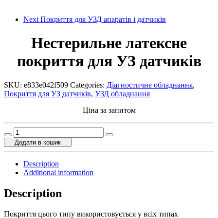
Next
Покриття для УЗД апаратів і датчиків
Нестерильне латексне
покриття для УЗ датчиків
SKU:
e833e042f509
Categories:
Діагностичне обладнання
,
Покриття для УЗ датчиків
,
УЗД обладнання
Ціна за запитом
Нестерильне
латексне
Додати в кошик
покриття
для
Description
УЗ
Additional information
датчиків
quantity
Description
Покриття цього типу використовується у всіх типах