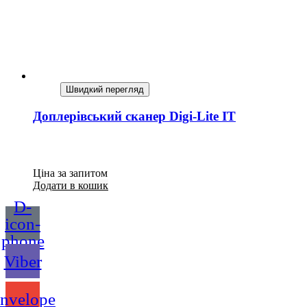
Швидкий перегляд
Доплерівський сканер Digi-Lite IT
Ціна за запитом
Додати в кошик
D-
icon-
phone
Viber
nvelope