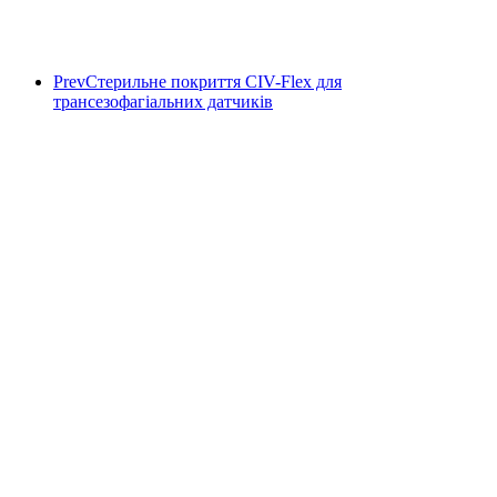
Prev
Стерильне покриття CIV-Flex для
трансезофагіальних датчиків