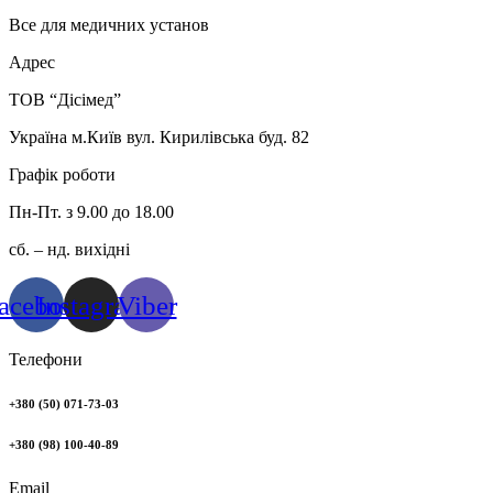
Все для медичних установ
Адрес
ТОВ “Дісімед”
Україна м.Київ вул. Кирилівська буд. 82
Графік роботи
Пн-Пт. з 9.00 до 18.00
сб. – нд. вихідні
acebook
Instagram
Viber
Телефони
+380 (50) 071-73-03
+380 (98) 100-40-89
Email