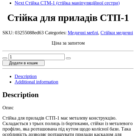
Next
Стійка СТМ-1 (стійка маніпуляційної сестри)
Стійка для приладів СТП-1
SKU:
03255088ed63
Categories:
Медичні меблі
,
Стійки медичні
Ціна за запитом
Стійка
для
Додати в кошик
приладів
СТП-1
Description
quantity
Additional information
Description
Опис
Стійка для приладів СТП-1 має металеву конструкцію.
Складається з трьох полиць із бортиками, стійки із металевого
профілю, яка розташована під кутом щодо колісної бази. Така
особливість дозволяє розташувати прилади каскадом для