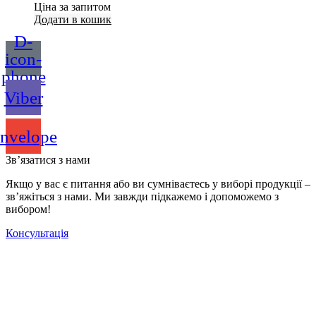
Ціна за запитом
Додати в кошик
D-
icon-
phone
Viber
nvelope
Зв’язатися з нами
Якщо у вас є питання або ви сумніваєтесь у виборі продукції –
зв’яжіться з нами. Ми завжди підкажемо і допоможемо з
вибором!
Консультація