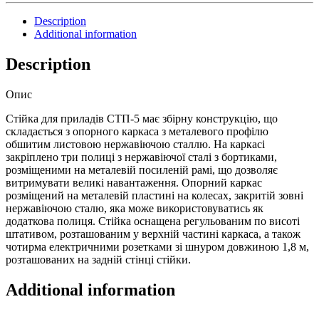
СТП-5
Description
quantity
Additional information
Description
Опис
Стійка для приладів СТП-5 має збірну конструкцію, що
складається з опорного каркаса з металевого профілю
обшитим листовою нержавіючою сталлю. На каркасі
закріплено три полиці з нержавіючої сталі з бортиками,
розміщеними на металевій посиленій рамі, що дозволяє
витримувати великі навантаження. Опорний каркас
розміщений на металевій пластині на колесах, закритій зовні
нержавіючою сталю, яка може використовуватись як
додаткова полиця. Стійка оснащена регульованим по висоті
штативом, розташованим у верхній частині каркаса, а також
чотирма електричними розетками зі шнуром довжиною 1,8 м,
розташованих на задній стінці стійки.
Additional information