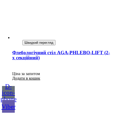
Швидкий перегляд
Флебологічний стіл AGA-PHLEBO-LIFT (2-
х секційний)
Ціна за запитом
Додати в кошик
D-
icon-
phone
Viber