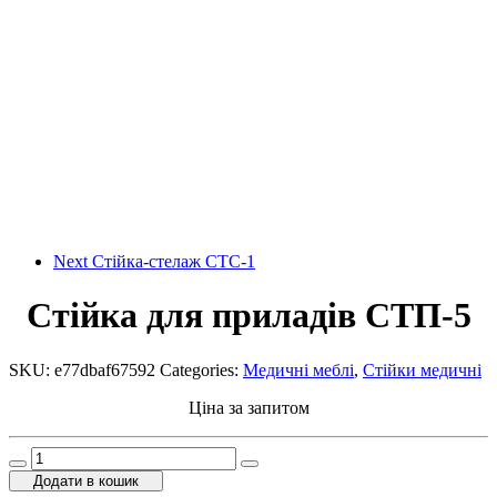
Next
Стійка-стелаж СТС-1
Стійка для приладів СТП-5
SKU:
e77dbaf67592
Categories:
Медичні меблі
,
Стійки медичні
Ціна за запитом
Стійка
для
Додати в кошик
приладів