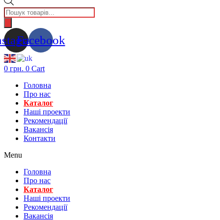
Пошук
товарів
nstagram
Facebook
0
грн.
0
Cart
Головна
Про нас
Каталог
Нашi проекти
Рекомендації
Вакансiя
Контакти
Menu
Головна
Про нас
Каталог
Нашi проекти
Рекомендації
Вакансiя