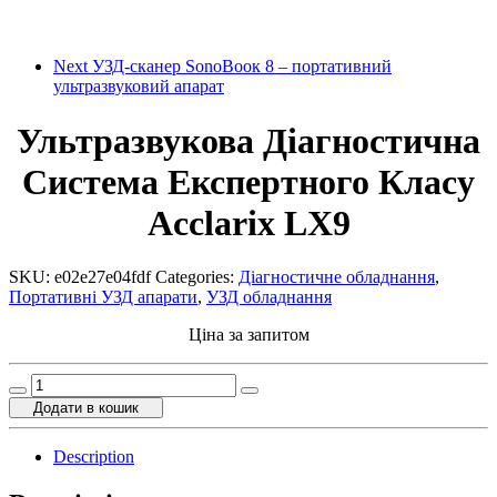
Next
УЗД-сканер SonoВоок 8 – портативний
ультразвуковий апарат
Ультразвукова Діагностична
Система Експертного Класу
Acclarix LX9
SKU:
e02e27e04fdf
Categories:
Діагностичне обладнання
,
Портативні УЗД апарати
,
УЗД обладнання
Ціна за запитом
Ультразвукова
Діагностична
Додати в кошик
Система
Експертного
Description
Класу
Acclarix