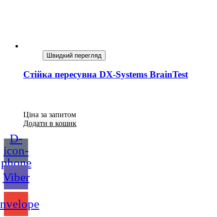
Швидкий перегляд
Стійка пересувна DX-Systems BrainTest
Ціна за запитом
Додати в кошик
D-
icon-
phone
Viber
nvelope