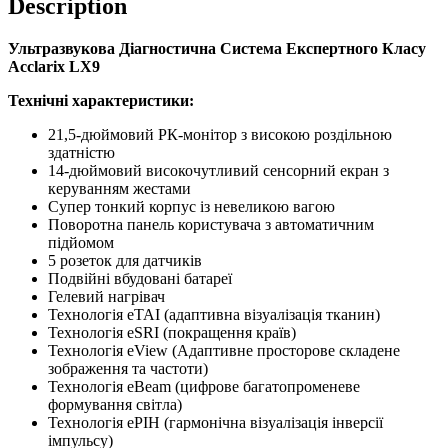
Description
LX9
quantity
Ультразвукова Діагностична Система Експертного Класу
Acclarix LX9
Технічні характеристики:
21,5-дюймовий РК-монітор з високою роздільною
здатністю
14-дюймовий високочутливий сенсорний екран з
керуванням жестами
Супер тонкий корпус із невеликою вагою
Поворотна панель користувача з автоматичним
підйомом
5 розеток для датчиків
Подвійні вбудовані батареї
Гелевий нагрівач
Технологія eTAI (адаптивна візуалізація тканин)
Технологія eSRI (покращення країв)
Технологія eView (Адаптивне просторове складене
зображення та частоти)
Технологія eBeam (цифрове багатопроменеве
формування світла)
Технологія ePIH (гармонічна візуалізація інверсії
імпульсу)