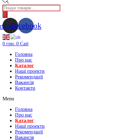
Пошук
товарів
nstagram
Facebook
0
грн.
0
Cart
Головна
Про нас
Каталог
Нашi проекти
Рекомендації
Вакансiя
Контакти
Menu
Головна
Про нас
Каталог
Нашi проекти
Рекомендації
Вакансiя