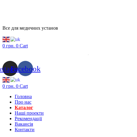
Все для медичних установ
0
грн.
0
Cart
nstagram
Facebook
0
грн.
0
Cart
Головна
Про нас
Каталог
Нашi проекти
Рекомендації
Вакансiя
Контакти