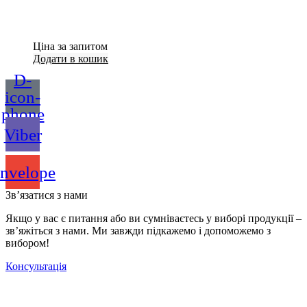
Ціна за запитом
Додати в кошик
D-
icon-
phone
Viber
nvelope
Зв’язатися з нами
Якщо у вас є питання або ви сумніваєтесь у виборі продукції –
зв’яжіться з нами. Ми завжди підкажемо і допоможемо з
вибором!
Консультація