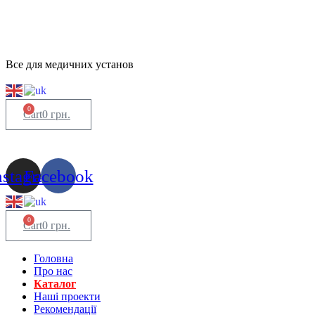
Все для медичних установ
0
Cart
0
грн.
nstagram
Facebook
0
Cart
0
грн.
Головна
Про нас
Каталог
Нашi проекти
Рекомендації