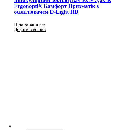
Бінокулярний збільшувач ECP-5,0x-R
ErgonoptiX Комфорт Призматік з
освітлювачем D-Light HD
Ціна за запитом
Додати в кошик