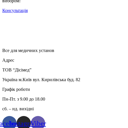
вибором!
Консультація
Все для медичних установ
Адрес
ТОВ “Дісімед”
Україна м.Київ вул. Кирилівська буд. 82
Графік роботи
Пн-Пт. з 9.00 до 18.00
сб. – нд. вихідні
acebook
Instagram
Viber