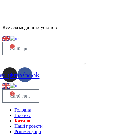
Все для медичних установ
0
Cart
0
грн.
nstagram
Facebook
0
Cart
0
грн.
Головна
Про нас
Каталог
Нашi проекти
Рекомендації