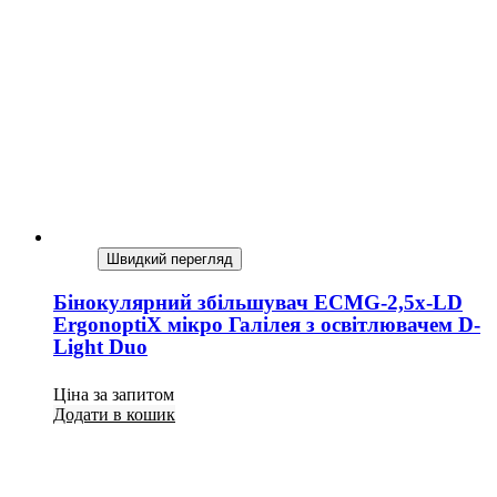
Швидкий перегляд
Бінокулярний збільшувач ECMG-2,5x-LD
ErgonoptiX мікро Галілея з освітлювачем D-
Light Duo
Ціна за запитом
Додати в кошик