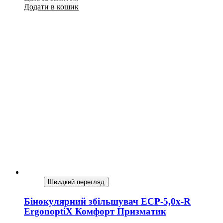
Додати в кошик
Швидкий перегляд
Бінокулярний збільшувач ECP-5,0x-R
ErgonoptiX Комфорт Призматик