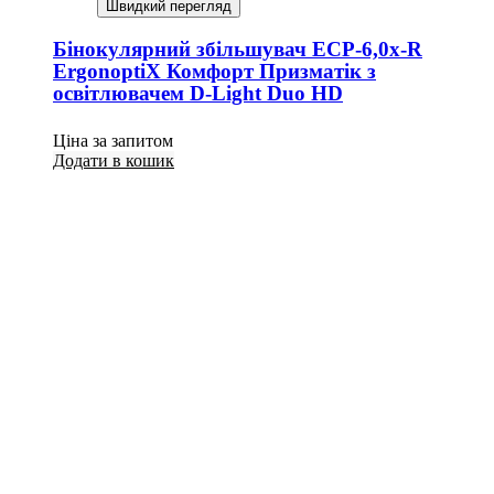
Швидкий перегляд
Бінокулярний збільшувач ECP-6,0x-R
ErgonoptiX Комфорт Призматік з
освітлювачем D-Light Duo HD
Ціна за запитом
Додати в кошик