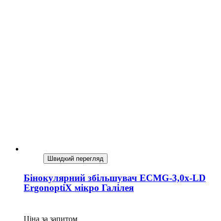
Швидкий перегляд
Бінокулярний збільшувач ECMG-3,0x-LD
ErgonoptiX мікро Галілея
Ціна за запитом