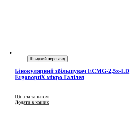
Швидкий перегляд
Бінокулярний збільшувач ECMG-2,5x-LD
ErgonoptiX мікро Галілея
Ціна за запитом
Додати в кошик