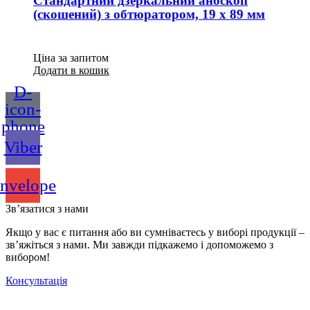
Стандартний дзеркальний аноскоп
(скошений) з обтюратором, 19 х 89 мм
Ціна за запитом
Додати в кошик
D-
icon-
phone
Viber
nvelope
Зв’язатися з нами
Якщо у вас є питання або ви сумніваєтесь у виборі продукції –
зв’яжіться з нами. Ми завжди підкажемо і допоможемо з
вибором!
Консультація