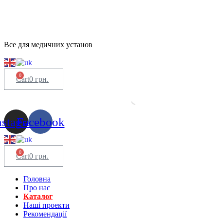
Все для медичних установ
0
Cart
0
грн.
nstagram
Facebook
0
Cart
0
грн.
Головна
Про нас
Каталог
Нашi проекти
Рекомендації