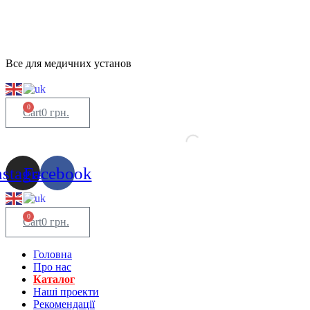
Все для медичних установ
0
Cart
0
грн.
nstagram
Facebook
0
Cart
0
грн.
Головна
Про нас
Каталог
Нашi проекти
Рекомендації