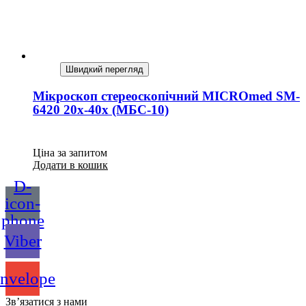
Швидкий перегляд
Мікроскоп стереоскопічний MICROmed SM-
6420 20x-40x (МБС-10)
Ціна за запитом
Додати в кошик
D-
icon-
phone
Viber
nvelope
Зв’язатися з нами