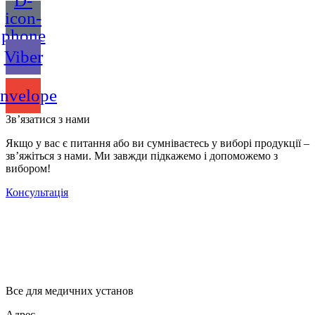
D-
icon-
phone
Viber
nvelope
Зв’язатися з нами
Якщо у вас є питання або ви сумніваєтесь у виборі продукції –
зв’яжіться з нами. Ми завжди підкажемо і допоможемо з
вибором!
Консультація
Все для медичних установ
Адрес