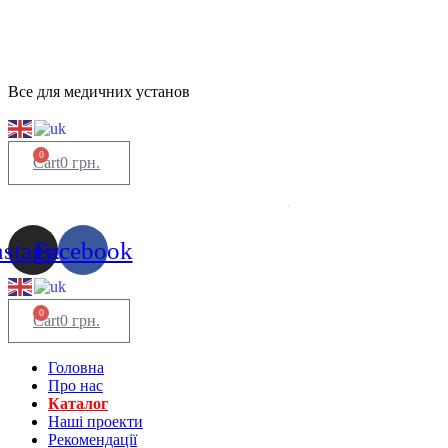
Все для медичних установ
0
Cart
0
грн.
nstagram
Facebook
0
Cart
0
грн.
Головна
Про нас
Каталог
Нашi проекти
Рекомендації