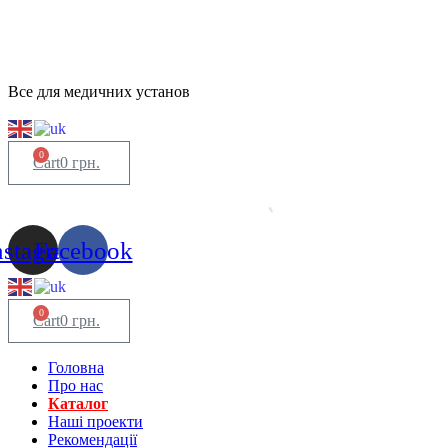
Все для медичних установ
0
Cart
0
грн.
nstagram
Facebook
0
Cart
0
грн.
Головна
Про нас
Каталог
Нашi проекти
Рекомендації