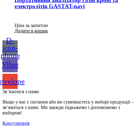
Портативний аналізатор газів крові та
електролітів GASTAT-navi
Ціна за запитом
Додати в кошик
D-
icon-
phone
Viber
nvelope
Зв’язатися з нами
Якщо у вас є питання або ви сумніваєтесь у виборі продукції –
зв’яжіться з нами. Ми завжди підкажемо і допоможемо з
вибором!
Консультація