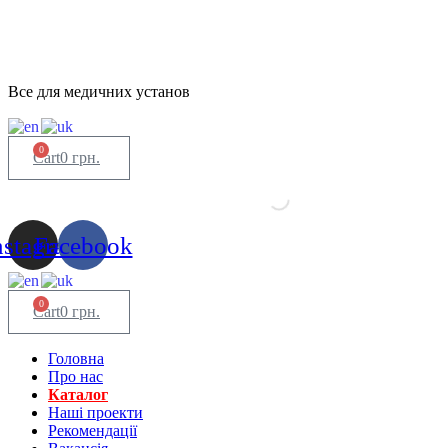
Все для медичних установ
0
Cart
0
грн.
nstagram
Facebook
0
Cart
0
грн.
Головна
Про нас
Каталог
Нашi проекти
Рекомендації