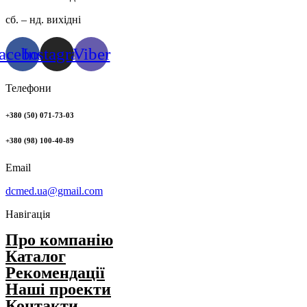
сб. – нд. вихідні
acebook
Instagram
Viber
Телефони
+380 (50) 071-73-03
+380 (98) 100-40-89
Email
dcmed.ua@gmail.com
Навігація
Про компанію
Каталог
Рекомендації
Нашi проекти
Контакти