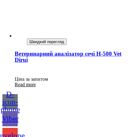
Швидкий перегляд
Ветеринарний аналізатор сечі H-500 Vet
Dirui
Ціна за запитом
Read more
D-
icon-
phone
Viber
nvelope