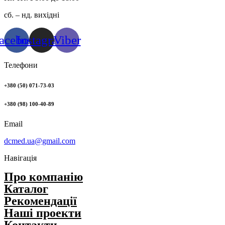
сб. – нд. вихідні
acebook
Instagram
Viber
Телефони
+380 (50) 071-73-03
+380 (98) 100-40-89
Email
dcmed.ua@gmail.com
Навігація
Про компанію
Каталог
Рекомендації
Нашi проекти
Контакти