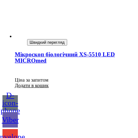
Швидкий перегляд
Мікроскоп біологічний XS-5510 LED
MICROmed
Ціна за запитом
Додати в кошик
D-
icon-
phone
Viber
nvelope