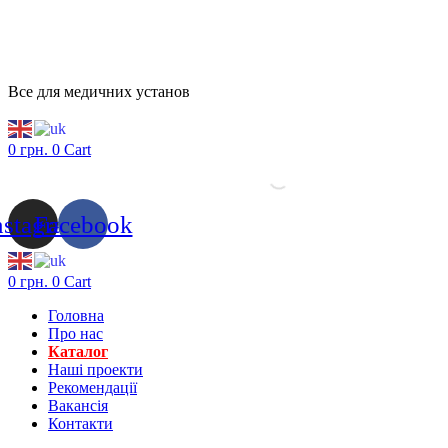
Все для медичних установ
0
грн.
0
Cart
nstagram
Facebook
0
грн.
0
Cart
Головна
Про нас
Каталог
Нашi проекти
Рекомендації
Вакансiя
Контакти