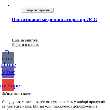
Швидкий перегляд
Портативний медичний аспіратор 7E-G
Ціна за запитом
Додати в кошик
D-
icon-
phone
Viber
nvelope
Зв’язатися з нами
Якщо у вас є питання або ви сумніваєтесь у виборі продукції –
зв’яжіться з нами. Ми завжди підкажемо і допоможемо з