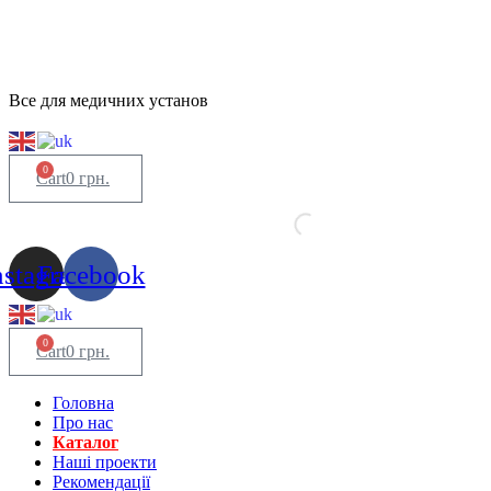
Все для медичних установ
0
Cart
0
грн.
nstagram
Facebook
0
Cart
0
грн.
Головна
Про нас
Каталог
Нашi проекти
Рекомендації