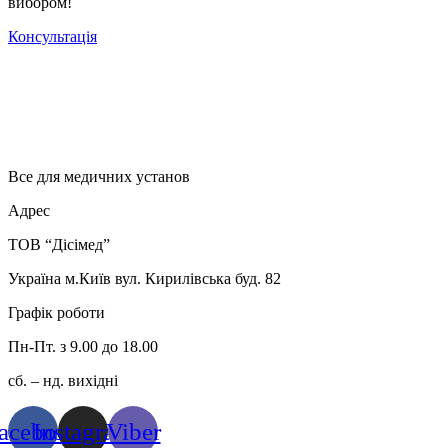
вибором!
Консультація
Все для медичних установ
Адрес
ТОВ “Дісімед”
Україна м.Київ вул. Кирилівська буд. 82
Графік роботи
Пн-Пт. з 9.00 до 18.00
сб. – нд. вихідні
acebook
Instagram
Viber