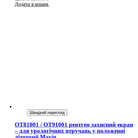
Додати в кошик
Швидкий перегляд
OT81001 / OT91001 рентген захисний екран
– для урологічних втручань у положенні
літотомії Mavig