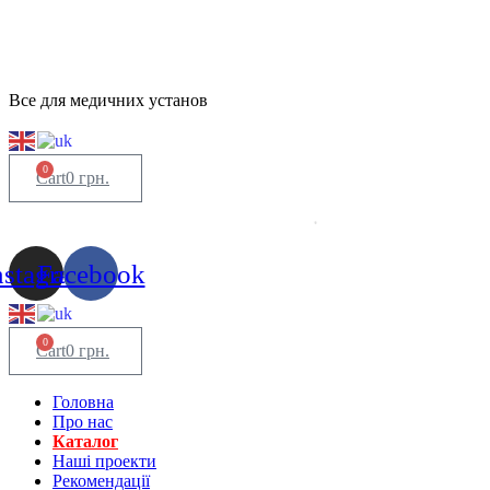
Все для медичних установ
0
Cart
0
грн.
nstagram
Facebook
0
Cart
0
грн.
Головна
Про нас
Каталог
Нашi проекти
Рекомендації