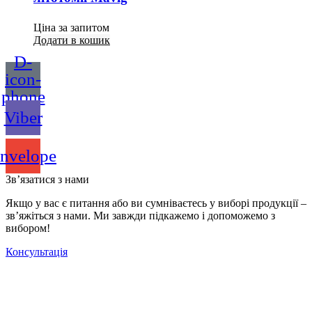
Ціна за запитом
Додати в кошик
D-
icon-
phone
Viber
nvelope
Зв’язатися з нами
Якщо у вас є питання або ви сумніваєтесь у виборі продукції –
зв’яжіться з нами. Ми завжди підкажемо і допоможемо з
вибором!
Консультація