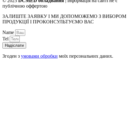
© 2023
DCMED обладнання
| інформація на сайті не є
публічною оффертою
ЗАЛИШТЕ ЗАЯВКУ І МИ ДОПОМОЖЕМО З ВИБОРОМ
ПРОДУКЦІЇ І ПРОКОНСУЛЬТУЄМО ВАС
Name
Tel
Надіслати
Згоден з
умовами обробки
моїх персональних даних.