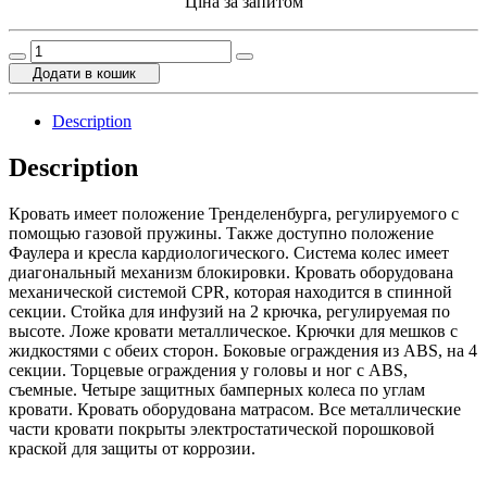
Ціна за запитом
Функциональная
кровать
Додати в кошик
MT3003
quantity
Description
Description
Кровать имеет положение Тренделенбурга, регулируемого с
помощью газовой пружины. Также доступно положение
Фаулера и кресла кардиологического. Система колес имеет
диагональный механизм блокировки. Кровать оборудована
механической системой CPR, которая находится в спинной
секции. Стойка для инфузий на 2 крючка, регулируемая по
высоте. Ложе кровати металлическое. Крючки для мешков с
жидкостями с обеих сторон. Боковые ограждения из ABS, на 4
секции. Торцевые ограждения у головы и ног с ABS,
съемные. Четыре защитных бамперных колеса по углам
кровати. Кровать оборудована матрасом. Все металлические
части кровати покрыты электростатической порошковой
краской для защиты от коррозии.