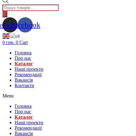
Пошук
товарів
nstagram
Facebook
0
грн.
0
Cart
Головна
Про нас
Каталог
Нашi проекти
Рекомендації
Вакансiя
Контакти
Menu
Головна
Про нас
Каталог
Нашi проекти
Рекомендації
Вакансiя