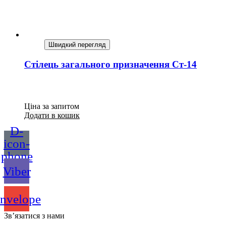
Швидкий перегляд
Стілець загального призначення Ст-14
Ціна за запитом
Додати в кошик
D-
icon-
phone
Viber
nvelope
Зв’язатися з нами