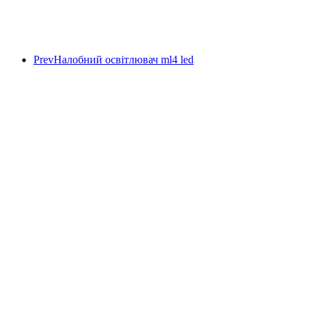
Prev
Налобний освітлювач ml4 led