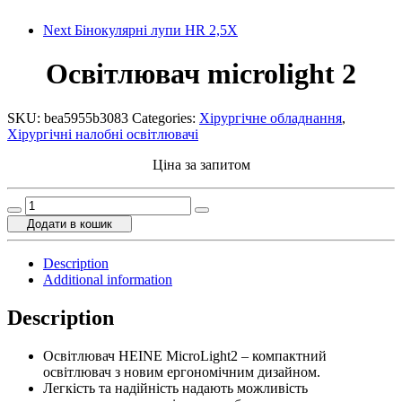
Next
Бінокулярні лупи HR 2,5X
Освітлювач microlight 2
SKU:
bea5955b3083
Categories:
Хірургічне обладнання
,
Хірургічні налобні освітлювачі
Ціна за запитом
Освітлювач
microlight
Додати в кошик
2
quantity
Description
Additional information
Description
Освітлювач HEINE MicroLight2 – компактний
освітлювач з новим ергономічним дизайном.
Легкість та надійність надають можливість