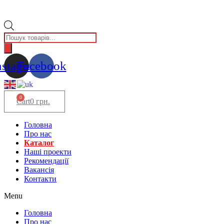
Пошук
товарів
nstagram
Facebook
0
Cart
0
грн.
Головна
Про нас
Каталог
Нашi проекти
Рекомендації
Вакансiя
Контакти
Menu
Головна
Про нас