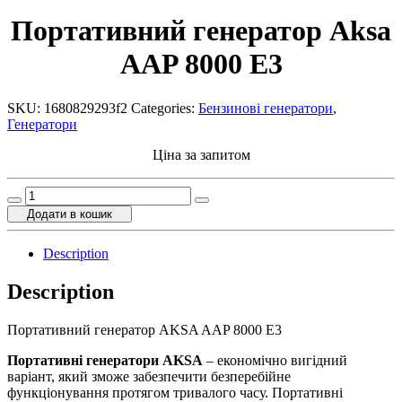
Портативний генератор Aksa
AAP 8000 Е3
SKU:
1680829293f2
Categories:
Бензинові генератори
,
Генератори
Ціна за запитом
Портативний
генератор
Додати в кошик
Aksa
AAP
Description
8000
Е3
Description
quantity
Портативний генератор AKSA AAP 8000 E3
Портативні генератори AKSA
– економічно вигідний
варіант, який зможе забезпечити безперебійне
функціонування протягом тривалого часу. Портативні