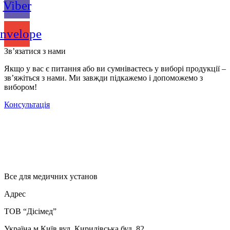
Viber
nvelope
Зв’язатися з нами
Якщо у вас є питання або ви сумніваєтесь у виборі продукції –
зв’яжіться з нами. Ми завжди підкажемо і допоможемо з
вибором!
Консультація
Все для медичних установ
Адрес
ТОВ “Дісімед”
Україна м.Київ вул. Кирилівська буд. 82