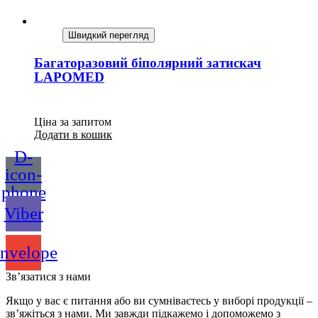
Швидкий перегляд
Багаторазовий біполярний затискач
LAPOMED
Ціна за запитом
Додати в кошик
D-
icon-
phone
Viber
nvelope
Зв’язатися з нами
Якщо у вас є питання або ви сумніваєтесь у виборі продукції –
зв’яжіться з нами. Ми завжди підкажемо і допоможемо з