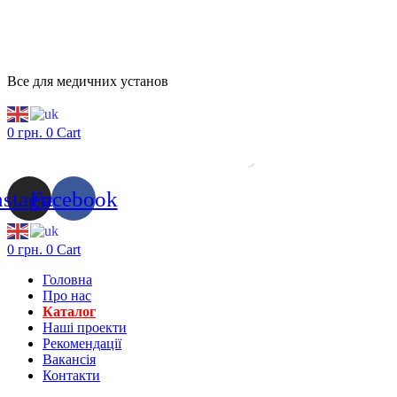
Все для медичних установ
0
грн.
0
Cart
nstagram
Facebook
0
грн.
0
Cart
Головна
Про нас
Каталог
Нашi проекти
Рекомендації
Вакансiя
Контакти