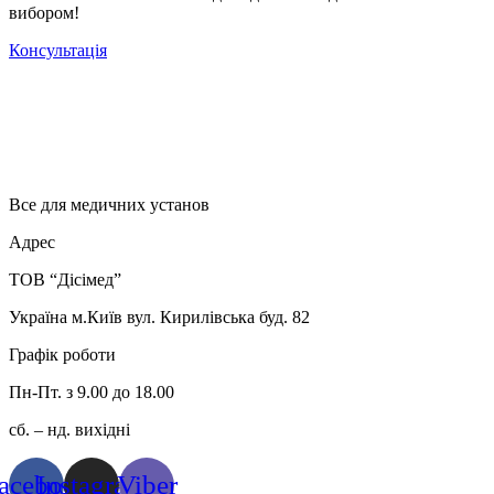
вибором!
Консультація
Все для медичних установ
Адрес
ТОВ “Дісімед”
Україна м.Київ вул. Кирилівська буд. 82
Графік роботи
Пн-Пт. з 9.00 до 18.00
сб. – нд. вихідні
acebook
Instagram
Viber