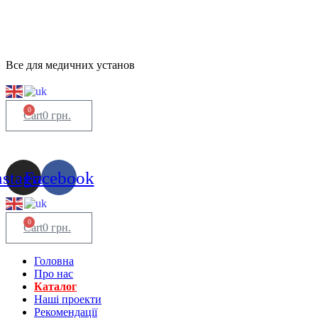
Все для медичних установ
0
Cart
0
грн.
nstagram
Facebook
0
Cart
0
грн.
Головна
Про нас
Каталог
Нашi проекти
Рекомендації