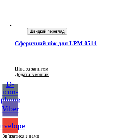
Швидкий перегляд
Сферичний ніж для LPM-0514
Ціна за запитом
Додати в кошик
D-
icon-
phone
Viber
nvelope
Зв’язатися з нами