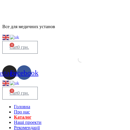
Все для медичних установ
0
Cart
0
грн.
nstagram
Facebook
0
Cart
0
грн.
Головна
Про нас
Каталог
Нашi проекти
Рекомендації