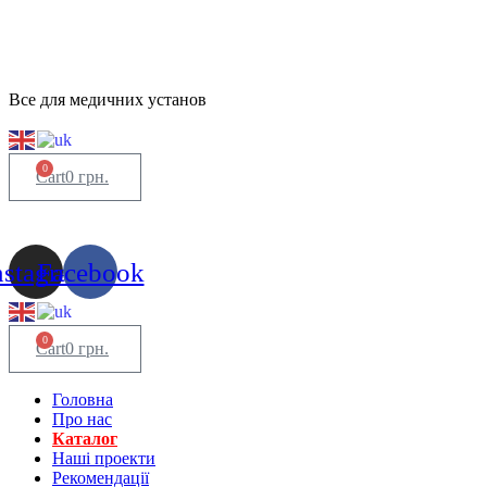
Все для медичних установ
0
Cart
0
грн.
nstagram
Facebook
0
Cart
0
грн.
Головна
Про нас
Каталог
Нашi проекти
Рекомендації