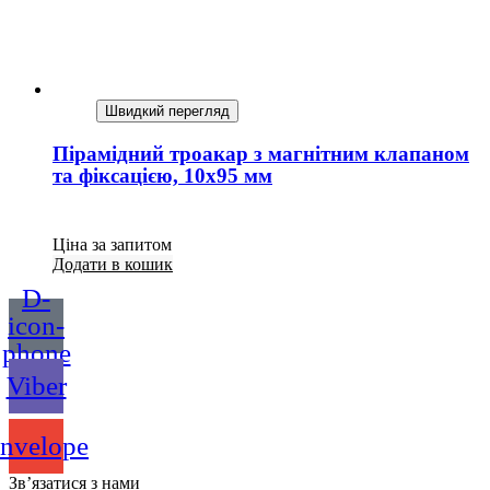
Швидкий перегляд
Пірамідний троакар з магнітним клапаном
та фіксацією, 10х95 мм
Ціна за запитом
Додати в кошик
D-
icon-
phone
Viber
nvelope
Зв’язатися з нами