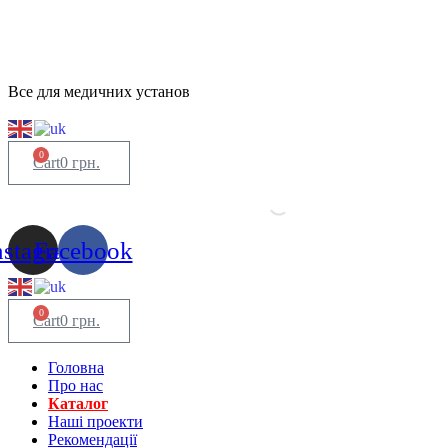
Все для медичних установ
0
Cart
0
грн.
nstagram
Facebook
0
Cart
0
грн.
Головна
Про нас
Каталог
Нашi проекти
Рекомендації