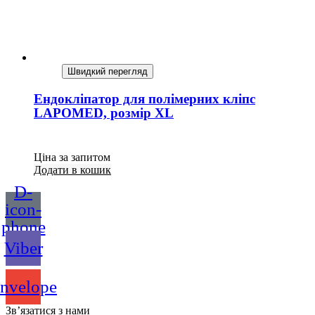
Швидкий перегляд
Ендокліпатор для полімерних кліпс
LAPOMED, розмір XL
Ціна за запитом
Додати в кошик
D-
icon-
phone
Viber
nvelope
Зв’язатися з нами