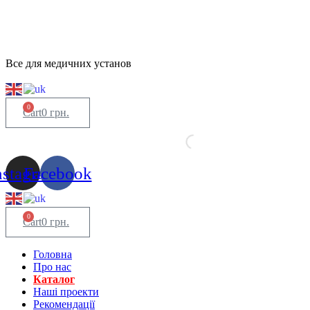
Все для медичних установ
0
Cart
0
грн.
nstagram
Facebook
0
Cart
0
грн.
Головна
Про нас
Каталог
Нашi проекти
Рекомендації