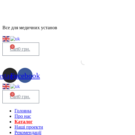
Все для медичних установ
0
Cart
0
грн.
nstagram
Facebook
0
Cart
0
грн.
Головна
Про нас
Каталог
Нашi проекти
Рекомендації