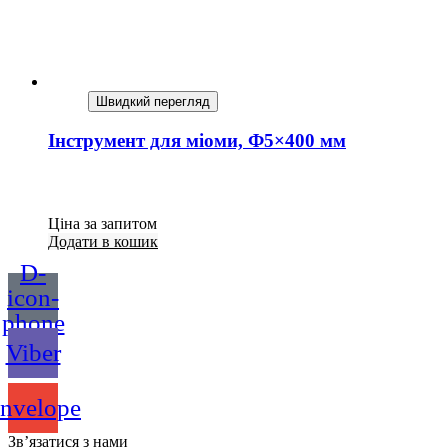
Швидкий перегляд
Інструмент для міоми, Ф5×400 мм
Ціна за запитом
Додати в кошик
D-
icon-
phone
Viber
nvelope
Зв’язатися з нами