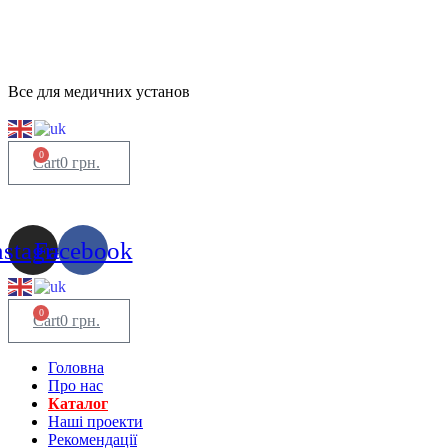
Все для медичних установ
0
Cart
0
грн.
nstagram
Facebook
0
Cart
0
грн.
Головна
Про нас
Каталог
Нашi проекти
Рекомендації