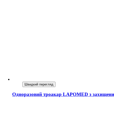
Швидкий перегляд
Одноразовий троакар LAPOMED з захищеним