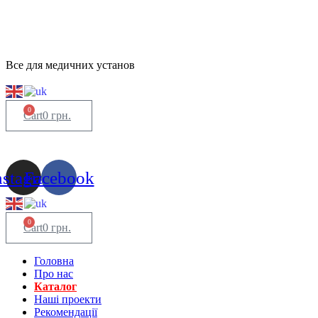
Все для медичних установ
0
Cart
0
грн.
nstagram
Facebook
0
Cart
0
грн.
Головна
Про нас
Каталог
Нашi проекти
Рекомендації