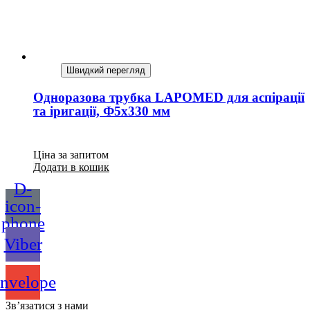
Швидкий перегляд
Одноразова трубка LAPOMED для аспірації
та іригації, Ф5х330 мм
Ціна за запитом
Додати в кошик
D-
icon-
phone
Viber
nvelope
Зв’язатися з нами