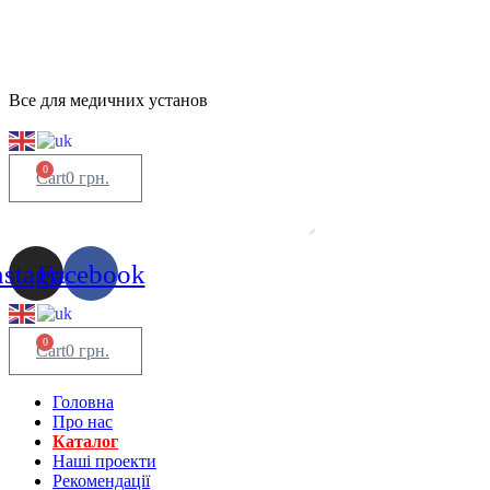
Все для медичних установ
0
Cart
0
грн.
nstagram
Facebook
0
Cart
0
грн.
Головна
Про нас
Каталог
Нашi проекти
Рекомендації