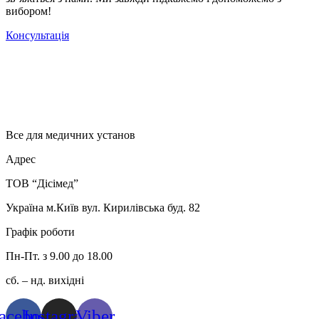
вибором!
Консультація
Все для медичних установ
Адрес
ТОВ “Дісімед”
Україна м.Київ вул. Кирилівська буд. 82
Графік роботи
Пн-Пт. з 9.00 до 18.00
сб. – нд. вихідні
acebook
Instagram
Viber