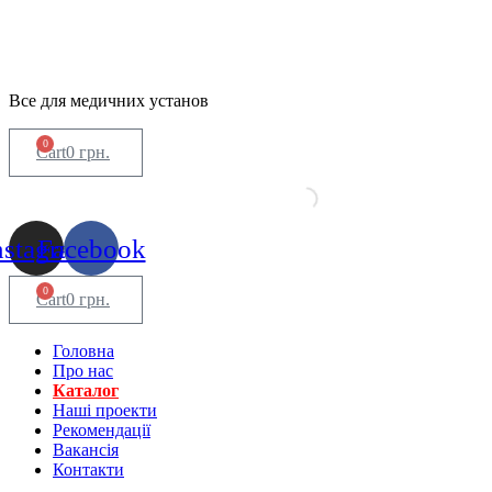
Все для медичних установ
0
Cart
0
грн.
nstagram
Facebook
0
Cart
0
грн.
Головна
Про нас
Каталог
Нашi проекти
Рекомендації
Вакансiя
Контакти