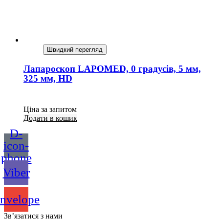
Швидкий перегляд
Лапароскоп LAPOMED, 0 градусів, 5 мм,
325 мм, HD
Ціна за запитом
Додати в кошик
D-
icon-
phone
Viber
nvelope
Зв’язатися з нами