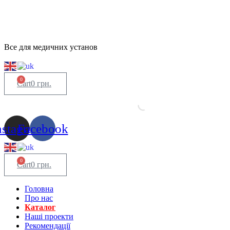
Все для медичних установ
0
Cart
0
грн.
nstagram
Facebook
0
Cart
0
грн.
Головна
Про нас
Каталог
Нашi проекти
Рекомендації