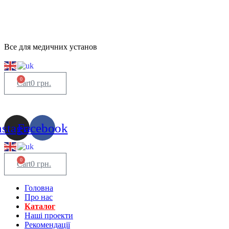
Все для медичних установ
0
Cart
0
грн.
nstagram
Facebook
0
Cart
0
грн.
Головна
Про нас
Каталог
Нашi проекти
Рекомендації