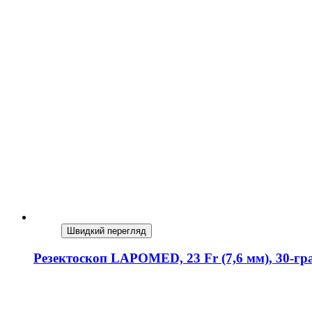
Швидкий перегляд
Резектоскоп LAPOMED, 23 Fr (7,6 мм), 30-гр