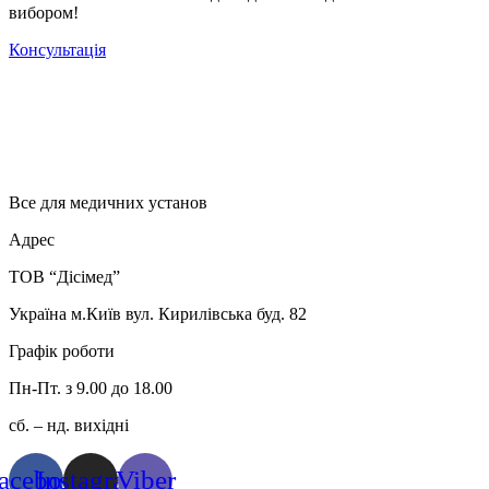
вибором!
Консультація
Все для медичних установ
Адрес
ТОВ “Дісімед”
Україна м.Київ вул. Кирилівська буд. 82
Графік роботи
Пн-Пт. з 9.00 до 18.00
сб. – нд. вихідні
acebook
Instagram
Viber