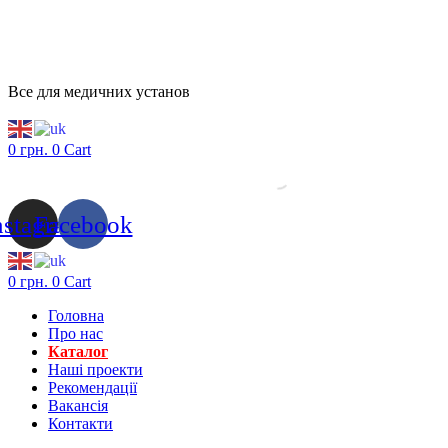
Все для медичних установ
0
грн.
0
Cart
nstagram
Facebook
0
грн.
0
Cart
Головна
Про нас
Каталог
Нашi проекти
Рекомендації
Вакансiя
Контакти