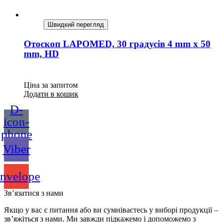
Швидкий перегляд
Отоскоп LAPOMED, 30 градусів 4 mm x 50
mm, HD
Ціна за запитом
Додати в кошик
D-
icon-
phone
Viber
nvelope
Зв’язатися з нами
Якщо у вас є питання або ви сумніваєтесь у виборі продукції –
зв’яжіться з нами. Ми завжди підкажемо і допоможемо з