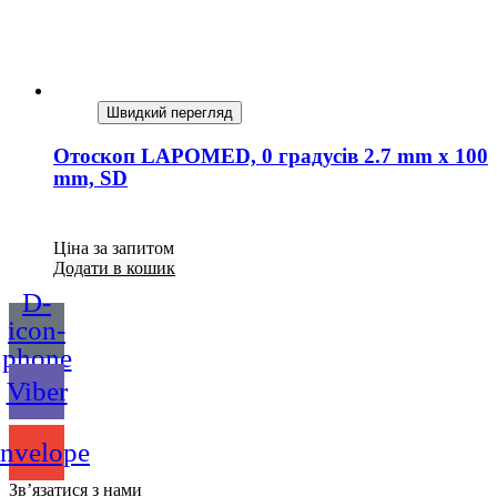
Швидкий перегляд
Отоскоп LAPOMED, 0 градусів 2.7 mm x 100
mm, SD
Ціна за запитом
Додати в кошик
D-
icon-
phone
Viber
nvelope
Зв’язатися з нами