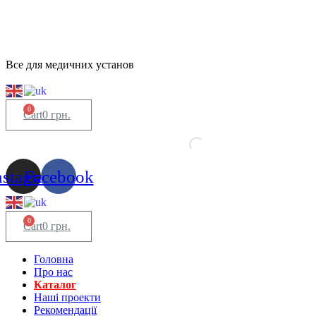
Все для медичних установ
0
Cart
0
грн.
nstagram
Facebook
0
Cart
0
грн.
Головна
Про нас
Каталог
Нашi проекти
Рекомендації