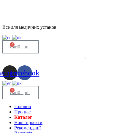
Все для медичних установ
0
Cart
0
грн.
nstagram
Facebook
0
Cart
0
грн.
Головна
Про нас
Каталог
Нашi проекти
Рекомендації