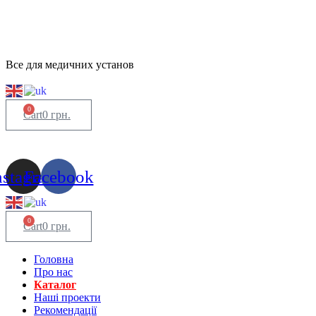
Все для медичних установ
0
Cart
0
грн.
nstagram
Facebook
0
Cart
0
грн.
Головна
Про нас
Каталог
Нашi проекти
Рекомендації